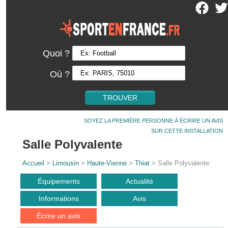
Quoi ?
Où ?
SOYEZ LA PREMIÈRE PERSONNE À ÉCRIRE UN AVIS
SUR CETTE INSTALLATION
Salle Polyvalente
Accueil
>
Limousin
>
Haute-Vienne
>
Thiat
> Salle Polyvalente
Équipements
Actualité
Informations
Avis
Écrire un avis