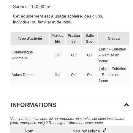
Surface : 140.00 m²
Cet équipement est à usage scolaire, des clubs,
individuel ou familial et de loisir.
Pratica
Pratiqu
Salle
Type d’activité
Niveau
ble
ée
Spé.
Loisir – Entretien
Gymnastique
Oui
Oui
Oui
– Remise en
volontaire
forme
Loisir – Entretien
Autres Danses
Oui
Oui
Oui
– Remise en
forme
INFORMATIONS
Vous pratiquez un sport ici ou proposez un service sur cette installation
(club, entreprise, etc.) ? Renseignez librement cette partie.
Nom:
Non renseigné