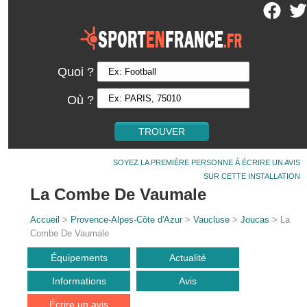
Quoi ?
Où ?
SOYEZ LA PREMIÈRE PERSONNE À ÉCRIRE UN AVIS
SUR CETTE INSTALLATION
La Combe De Vaumale
Accueil
>
Provence-Alpes-Côte d'Azur
>
Vaucluse
>
Joucas
> La
Combe De Vaumale
Équipements
Actualité
Informations
Avis
Écrire un avis