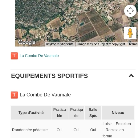
Keyboard shortcuts
Image may be subject to copyright
Terms
1
La Combe De Vaumale
EQUIPEMENTS SPORTIFS
1
La Combe De Vaumale
Pratica
Pratiqu
Salle
Type d’activité
Niveau
ble
ée
Spé.
Loisir – Entretien
Randonnée pédestre
Oui
Oui
Oui
– Remise en
forme