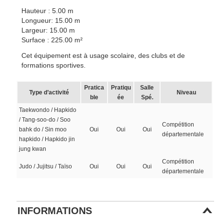
Hauteur : 5.00 m
Longueur: 15.00 m
Largeur: 15.00 m
Surface : 225.00 m²
Cet équipement est à usage scolaire, des clubs et de
formations sportives.
Pratica
Pratiqu
Salle
Type d’activité
Niveau
ble
ée
Spé.
Taekwondo / Hapkido
/ Tang-soo-do / Soo
Compétition
bahk do / Sin moo
Oui
Oui
Oui
départementale
hapkido / Hapkido jin
jung kwan
Compétition
Judo / Jujitsu / Taïso
Oui
Oui
Oui
départementale
INFORMATIONS