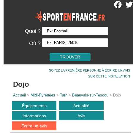
Quoi ?
Où ?
SOYEZ LA PREMIÈRE PERSONNE À ÉCRIRE UN AVIS
SUR CETTE INSTALLATION
Dojo
Accueil
>
Midi-Pyrénées
>
Tarn
>
Beauvais-sur-Tescou
> Dojo
Équipements
Actualité
Informations
Avis
Écrire un avis