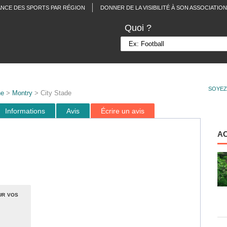
ANCE DES SPORTS PAR RÉGION
DONNER DE LA VISIBILITÉ À SON ASSOCIATION
Quoi ?
SOYEZ
ne
>
Montry
> City Stade
Informations
Avis
Écrire un avis
A
ur vos