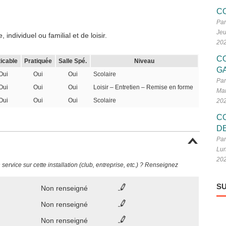
C
Par
Jeu
individuel ou familial et de loisir.
20
C
ticable
Pratiquée
Salle Spé.
Niveau
G
Oui
Oui
Oui
Scolaire
Par
Oui
Oui
Oui
Loisir – Entretien – Remise en forme
Mar
Oui
Oui
Oui
Scolaire
20
C
D
Par
Lun
20
ervice sur cette installation (club, entreprise, etc.) ? Renseignez
SU
Non renseigné
Non renseigné
Non renseigné