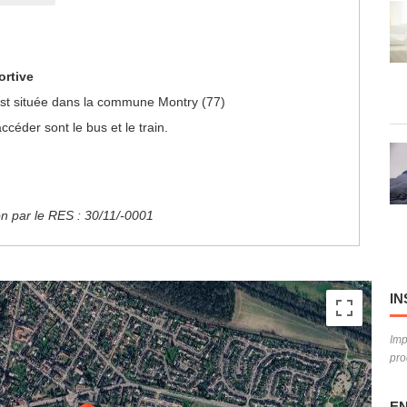
ortive
e est située dans la commune Montry (77)
céder sont le bus et le train.
ion par le RES : 30/11/-0001
IN
Imp
pro
EN