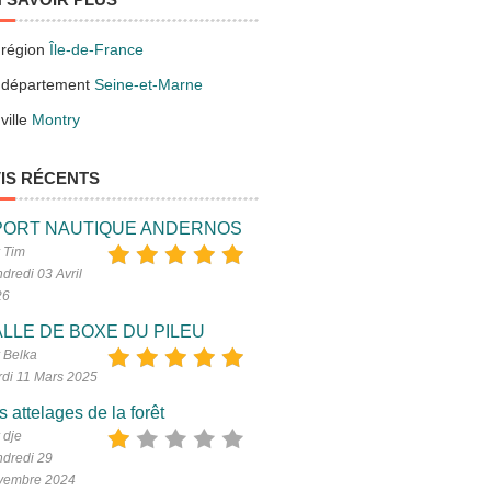
 région
Île-de-France
 département
Seine-et-Marne
ville
Montry
IS RÉCENTS
PORT NAUTIQUE ANDERNOS
 Tim
dredi 03 Avril
26
LLE DE BOXE DU PILEU
 Belka
di 11 Mars 2025
s attelages de la forêt
 dje
dredi 29
vembre 2024