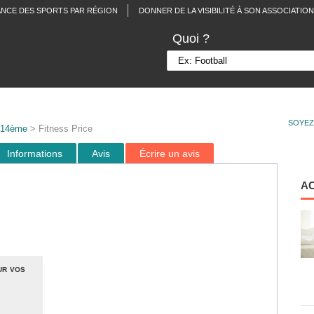
ANCE DES SPORTS PAR RÉGION
DONNER DE LA VISIBILITÉ À SON ASSOCIATION
Quoi ?
SOYEZ
 14ème
> Fitness Price
Informations
Avis
Écrire un avis
A
ur vos