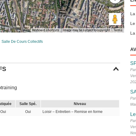
La
Le
Keyboard shortcuts
Image may be subject to copyright
Terms
La 
Salle De Cours Collectifs
AV
S
FS
Par
Ven
20
training
SA
Par
atiquée
Salle Spé.
Niveau
Mar
Oui
Oui
Loisir – Entretien – Remise en forme
Le
Par
Ven
No