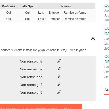
C
Pratiquée
Salle Spé.
Niveau
Par
Oui
Oui
Loisir – Entretien – Remise en forme
Jeu
Oui
Oui
Loisir – Entretien – Remise en forme
20
C
G
Par
Mar
20
ervice sur cette installation (club, entreprise, etc.) ? Renseignez
C
Non renseigné
D
Par
Non renseigné
Lun
Non renseigné
20
Non renseigné
SU
Non renseigné