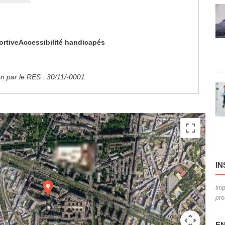
ortive
Accessibilité handicapés
ion par le RES : 30/11/-0001
IN
Imp
pro
EN