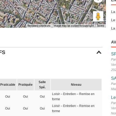
La
Le
Keyboard shortcuts
Image may be subject to copyright
Terms
La 
AV
FS
S
Par
Ven
20
SA
Salle
Par
Praticable
Pratiquée
Niveau
Spé.
Mar
Loisir – Entretien – Remise en
Oui
Oui
Oui
Le
forme
Par
Loisir – Entretien – Remise en
Ven
Oui
Oui
Oui
forme
No