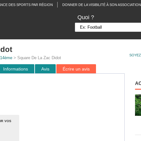
ANCE DES SPORTS PAR RÉGION
DONNER DE LA VISIBILITÉ À SON ASSOCIATION
Quoi ?
idot
SOYEZ
 14ème
> Square De La Zac Didot
Informations
Avis
Écrire un avis
A
ur vos