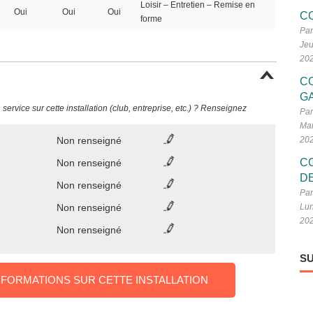
Loisir – Entretien – Remise en
Oui
Oui
Oui
C
forme
Par
Jeu
20
C
G
ervice sur cette installation (club, entreprise, etc.) ? Renseignez
Par
Mar
Non renseigné
20
C
Non renseigné
D
Non renseigné
Par
Non renseigné
Lun
20
Non renseigné
SU
NFORMATIONS SUR CETTE INSTALLATION