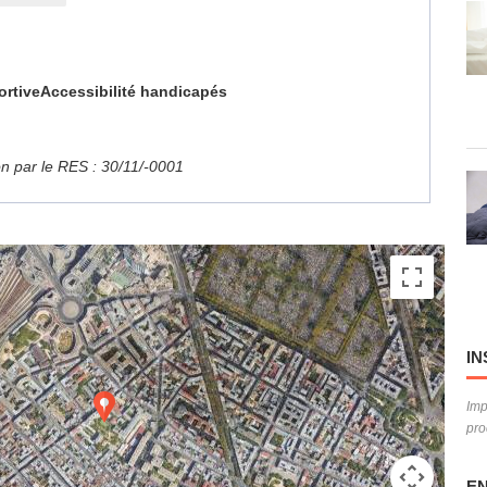
ortive
Accessibilité handicapés
ion par le RES : 30/11/-0001
IN
Imp
pro
EN