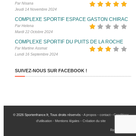
Par Nisana
Jeudi 14 Novembre 2024
COMPLEXE SPORTIF ESPACE GASTON CHIRAC
Par Helena
Mardi 22 Octobre 2024
COMPLEXE SPORTIF DU PUITS DE LA ROCHE
Par Martine Assmat
Lundi 16 Septembre 2024
SUIVEZ-NOUS SUR FACEBOOK !
© 2026 Sportenfrance.fr, Tous droits réservés -
A propos
-
contact
-
Conditions
d'utilisation - Mentions légales
-
Création du site
Retour en haut