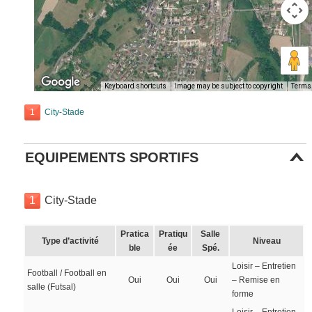
Keyboard shortcuts
Image may be subject to copyright
Terms
1
City-Stade
EQUIPEMENTS SPORTIFS
1
City-Stade
Pratica
Pratiqu
Salle
Type d’activité
Niveau
ble
ée
Spé.
Loisir – Entretien
Football / Football en
Oui
Oui
Oui
– Remise en
salle (Futsal)
forme