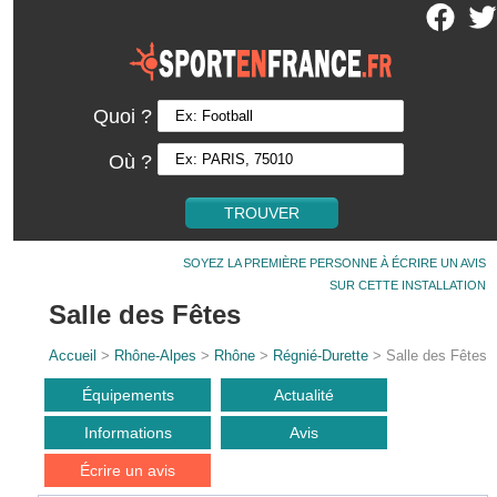
Quoi ?
Où ?
SOYEZ LA PREMIÈRE PERSONNE À ÉCRIRE UN AVIS
SUR CETTE INSTALLATION
Salle des Fêtes
Accueil
>
Rhône-Alpes
>
Rhône
>
Régnié-Durette
> Salle des Fêtes
Équipements
Actualité
Informations
Avis
Écrire un avis