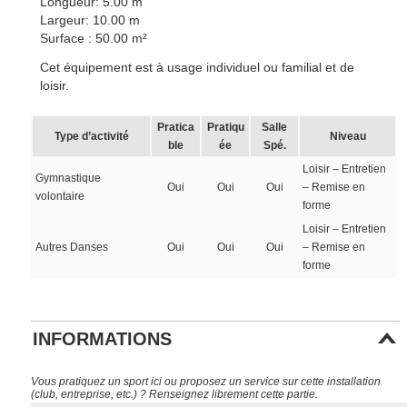
Longueur: 5.00 m
Largeur: 10.00 m
Surface : 50.00 m²
Cet équipement est à usage individuel ou familial et de
loisir.
Pratica
Pratiqu
Salle
Type d’activité
Niveau
ble
ée
Spé.
Loisir – Entretien
Gymnastique
Oui
Oui
Oui
– Remise en
volontaire
forme
Loisir – Entretien
Autres Danses
Oui
Oui
Oui
– Remise en
forme
INFORMATIONS
Vous pratiquez un sport ici ou proposez un service sur cette installation
(club, entreprise, etc.) ? Renseignez librement cette partie.