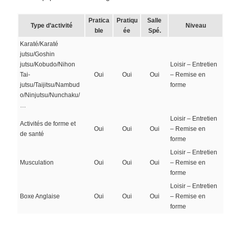
Pratica
Pratiqu
Salle
Type d’activité
Niveau
ble
ée
Spé.
Karaté/Karaté
jutsu/Goshin
jutsu/Kobudo/Nihon
Loisir – Entretien
Tai-
Oui
Oui
Oui
– Remise en
jutsu/Taijitsu/Nambud
forme
o/Ninjutsu/Nunchaku/
…
Loisir – Entretien
Activités de forme et
Oui
Oui
Oui
– Remise en
de santé
forme
Loisir – Entretien
Musculation
Oui
Oui
Oui
– Remise en
forme
Loisir – Entretien
Boxe Anglaise
Oui
Oui
Oui
– Remise en
forme