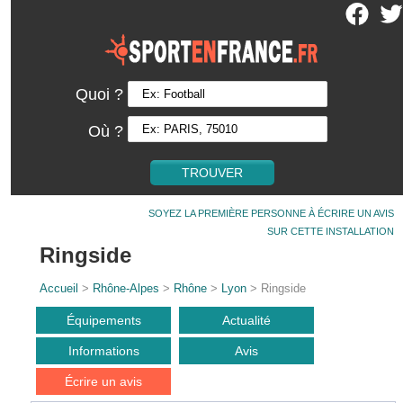
Quoi ?
Où ?
SOYEZ LA PREMIÈRE PERSONNE À ÉCRIRE UN AVIS
SUR CETTE INSTALLATION
Ringside
Accueil
>
Rhône-Alpes
>
Rhône
>
Lyon
> Ringside
Équipements
Actualité
Informations
Avis
Écrire un avis