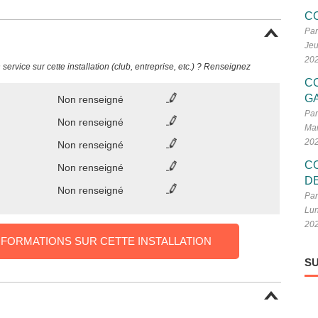
C
Par
Jeu
20
ervice sur cette installation (club, entreprise, etc.) ? Renseignez
C
G
Non renseigné
Par
Non renseigné
Mar
20
Non renseigné
C
Non renseigné
D
Non renseigné
Par
Lun
20
NFORMATIONS SUR CETTE INSTALLATION
SU