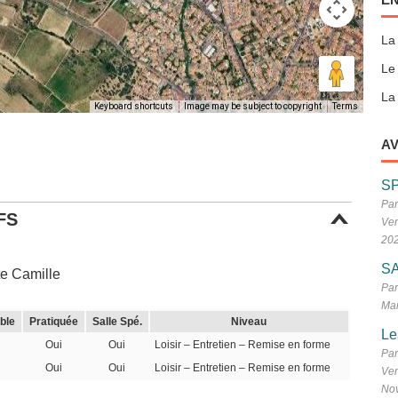
La
Le
La 
Keyboard shortcuts
Image may be subject to copyright
Terms
AV
S
Par
FS
Ven
20
SA
e Camille
Par
Mar
ble
Pratiquée
Salle Spé.
Niveau
Le
Oui
Oui
Loisir – Entretien – Remise en forme
Par
Oui
Oui
Loisir – Entretien – Remise en forme
Ven
No