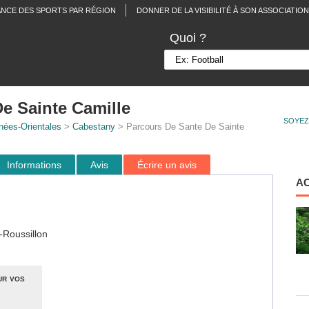
ANCE DES SPORTS PAR RÉGION
DONNER DE LA VISIBILITÉ À SON ASSOCIATION
Quoi ?
e Sainte Camille
SOYEZ
nées-Orientales
>
Cabestany
> Parcours De Sante De Sainte
Informations
Avis
Écrire un avis
A
-Roussillon
ur vos