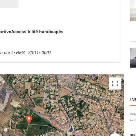
ortive
Accessibilité handicapés
ion par le RES : 30/11/-0001
IN
Imp
pro
EN