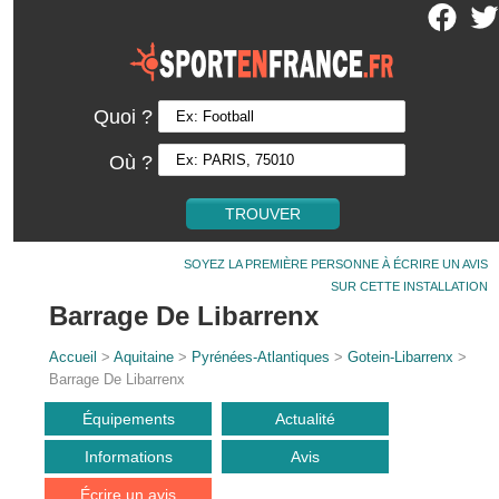
Quoi ?
Où ?
SOYEZ LA PREMIÈRE PERSONNE À ÉCRIRE UN AVIS
SUR CETTE INSTALLATION
Barrage De Libarrenx
Accueil
>
Aquitaine
>
Pyrénées-Atlantiques
>
Gotein-Libarrenx
>
Barrage De Libarrenx
Équipements
Actualité
Informations
Avis
Écrire un avis