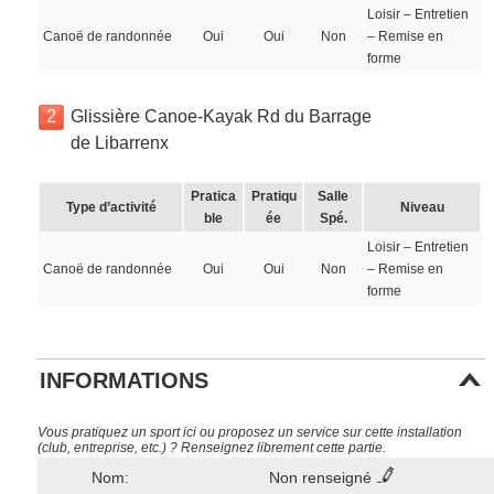
Loisir – Entretien
Canoë de randonnée
Oui
Oui
Non
– Remise en
forme
2
Glissière Canoe-Kayak Rd du Barrage
de Libarrenx
Pratica
Pratiqu
Salle
Type d’activité
Niveau
ble
ée
Spé.
Loisir – Entretien
Canoë de randonnée
Oui
Oui
Non
– Remise en
forme
INFORMATIONS
Vous pratiquez un sport ici ou proposez un service sur cette installation
(club, entreprise, etc.) ? Renseignez librement cette partie.
Nom:
Non renseigné