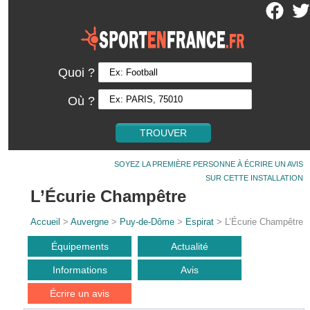
Quoi ?
Où ?
SOYEZ LA PREMIÈRE PERSONNE À ÉCRIRE UN AVIS
SUR CETTE INSTALLATION
L’Écurie Champêtre
Accueil
>
Auvergne
>
Puy-de-Dôme
>
Espirat
> L’Écurie Champêtre
Équipements
Actualité
Informations
Avis
Écrire un avis