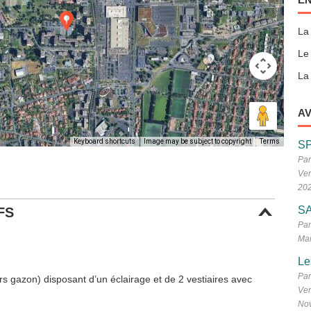
La
Le
La 
AV
Keyboard shortcuts
Image may be subject to copyright
Terms
S
Par
Ven
20
SA
FS
Par
Mar
Le
Par
rs gazon) disposant d’un éclairage et de 2 vestiaires avec
Ven
No