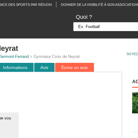
ANCE DES SPORTS PAR RÉGION
DONNER DE LA VISIBILITÉ À SON ASSOCIATION
Quoi ?
eyrat
SOYEZ
lermont-Ferrand
> Gymnase Croix de Neyrat
Informations
Avis
Écrire un avis
A
ur vos