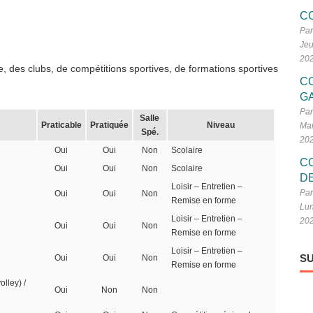
C
Par
Jeu
20
, des clubs, de compétitions sportives, de formations sportives
C
G
Par
Salle
Praticable
Pratiquée
Niveau
Mar
Spé.
20
Oui
Oui
Non
Scolaire
C
Oui
Oui
Non
Scolaire
D
Loisir – Entretien –
Par
Oui
Oui
Non
Remise en forme
Lun
Loisir – Entretien –
20
Oui
Oui
Non
Remise en forme
Loisir – Entretien –
SU
Oui
Oui
Non
Remise en forme
olley) /
Oui
Non
Non