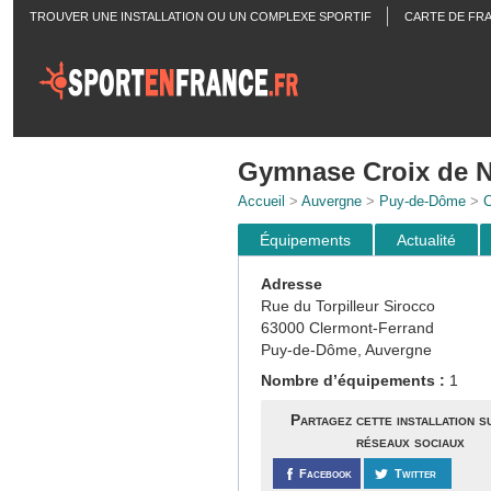
TROUVER UNE INSTALLATION OU UN COMPLEXE SPORTIF
CARTE DE FR
ACTUALITÉS
Gymnase Croix de N
Accueil
>
Auvergne
>
Puy-de-Dôme
>
C
Équipements
Actualité
Adresse
Rue du Torpilleur Sirocco
63000 Clermont-Ferrand
Puy-de-Dôme, Auvergne
Nombre d’équipements :
1
Partagez cette installation s
réseaux sociaux
Facebook
Twitter