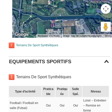
Keyboard shortcuts
Image may be subject to copyright
Terms
1
Terrains De Sport Synthétiques
EQUIPEMENTS SPORTIFS
1
Terrains De Sport Synthétiques
Pratica
Pratiqu
Salle
Type d’activité
Niveau
ble
ée
Spé.
Loisir – Entretien
Football / Football en
Oui
Oui
Oui
– Remise en
salle (Futsal)
forme