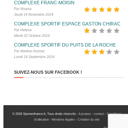
COMPLEXE FRANC-MOISIN
Par Nisana
Jeudi 14 Novembre 2024
COMPLEXE SPORTIF ESPACE GASTON CHIRAC
Par Helena
Mardi 22 Octobre 2024
COMPLEXE SPORTIF DU PUITS DE LA ROCHE
Par Martine Assmat
Lundi 16 Septembre 2024
SUIVEZ-NOUS SUR FACEBOOK !
© 2026 Sportenfrance.fr, Tous droits réservés -
A propos
-
contact
-
Conditions
d'utilisation - Mentions légales
-
Création du site