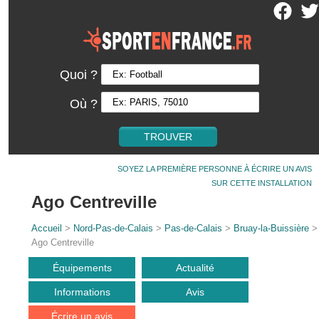
Quoi ?
Où ?
SOYEZ LA PREMIÈRE PERSONNE À ÉCRIRE UN AVIS
SUR CETTE INSTALLATION
Ago Centreville
Accueil
>
Nord-Pas-de-Calais
>
Pas-de-Calais
>
Bruay-la-Buissière
>
Ago Centreville
Équipements
Actualité
Informations
Avis
Écrire un avis