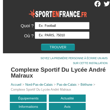
Quoi ?
Où ?
SOYEZ LA PREMIÈRE PERSONNE À ÉCRIRE UN AVIS
SUR CETTE INSTALLATION
Complexe Sportif Du Lycée André
Malraux
Accueil
>
Nord-Pas-de-Calais
>
Pas-de-Calais
>
Béthune
>
Complexe Sportif Du Lycée André Malraux
Équipements
Actualité
Informations
Avis