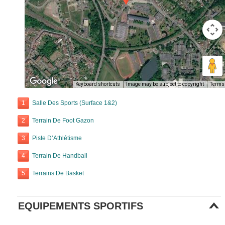
Keyboard shortcuts
Image may be subject to copyright
Terms
1
Salle Des Sports (Surface 1&2)
2
Terrain De Foot Gazon
3
Piste D’Athlétisme
4
Terrain De Handball
5
Terrains De Basket
EQUIPEMENTS SPORTIFS