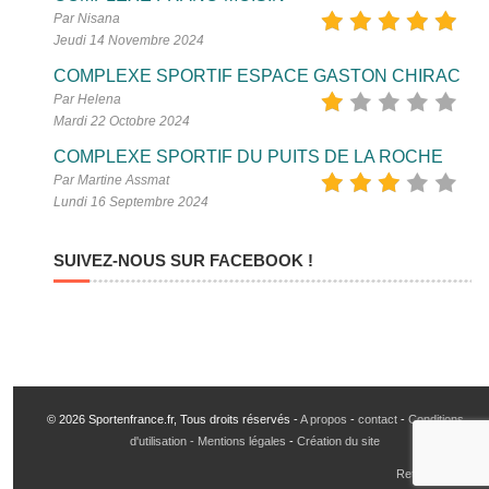
Par Nisana
Jeudi 14 Novembre 2024
COMPLEXE SPORTIF ESPACE GASTON CHIRAC
Par Helena
Mardi 22 Octobre 2024
COMPLEXE SPORTIF DU PUITS DE LA ROCHE
Par Martine Assmat
Lundi 16 Septembre 2024
SUIVEZ-NOUS SUR FACEBOOK !
© 2026 Sportenfrance.fr, Tous droits réservés -
A propos
-
contact
-
Conditions
d'utilisation - Mentions légales
-
Création du site
Retour en haut