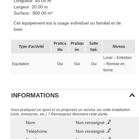
Longueur: 40.00 m
Largeur: 20.00 m
Surface : 800.00 m²
Cet équipement est à usage individuel ou familial et de
loisir.
Pratica
Pratiqu
Salle
Type d’activité
Niveau
ble
ée
Spé.
Loisir – Entretien
Equitation
Oui
Oui
Oui
– Remise en
forme
INFORMATIONS
Vous pratiquez un sport ici ou proposez un service sur cette installation
(club, entreprise, etc.) ? Renseignez librement cette partie.
Nom:
Non renseigné
Téléphone:
Non renseigné