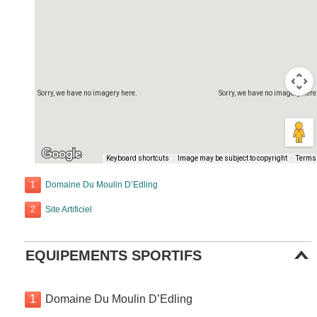
Sorry, we have no imagery here.
Sorry, we have no imagery here
Keyboard shortcuts
Image may be subject to copyright
Terms
1
Domaine Du Moulin D’Edling
2
Site Artificiel
EQUIPEMENTS SPORTIFS
1
Domaine Du Moulin D’Edling