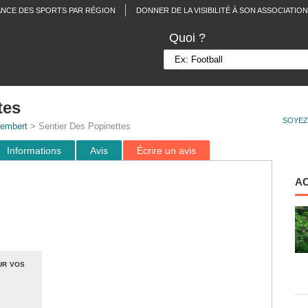
ANCE DES SPORTS PAR RÉGION
DONNER DE LA VISIBILITÉ À SON ASSOCIATION
Quoi ?
tes
SOYEZ
embert
> Sentier Des Popinettes
Informations
Avis
Écrire un avis
A
ur vos