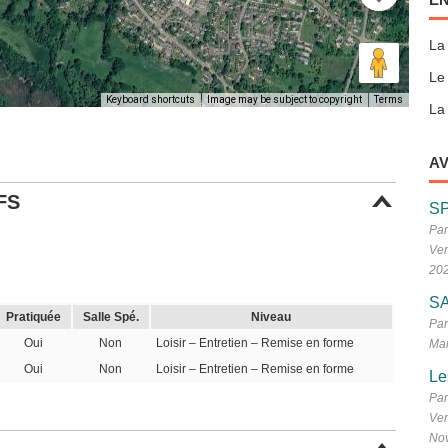
La
Le
Keyboard shortcuts
Image may be subject to copyright
Terms
La 
AV
FS
S
Par
Ven
20
SA
Pratiquée
Salle Spé.
Niveau
Par
Oui
Non
Loisir – Entretien – Remise en forme
Mar
Oui
Non
Loisir – Entretien – Remise en forme
Le
Par
Ven
No