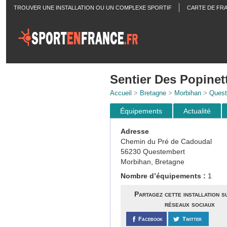
TROUVER UNE INSTALLATION OU UN COMPLEXE SPORTIF
CARTE DE FR
ACTUALITÉS
Sentier Des Popinet
Accueil
>
Bretagne
>
Morbihan
>
Quest
Équipements
Actualité
Adresse
Chemin du Pré de Cadoudal
56230 Questembert
Morbihan, Bretagne
Nombre d’équipements :
1
Partagez cette installation s
réseaux sociaux
Facebook
Twitter