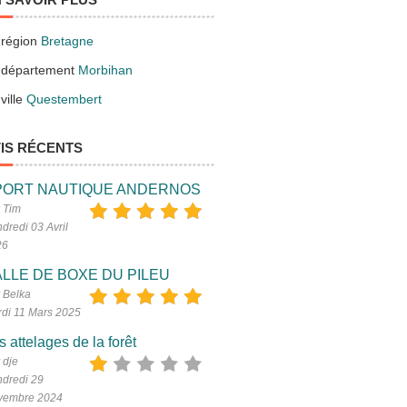
 région
Bretagne
 département
Morbihan
ville
Questembert
IS RÉCENTS
PORT NAUTIQUE ANDERNOS
 Tim
dredi 03 Avril
26
LLE DE BOXE DU PILEU
 Belka
di 11 Mars 2025
s attelages de la forêt
 dje
dredi 29
vembre 2024