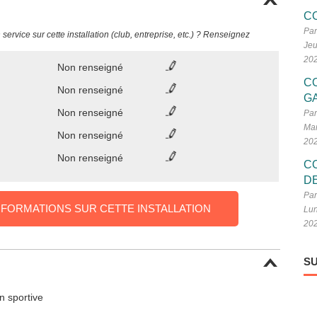
C
Par
ervice sur cette installation (club, entreprise, etc.) ? Renseignez
Jeu
20
Non renseigné
C
Non renseigné
G
Non renseigné
Par
Mar
Non renseigné
20
Non renseigné
C
D
Par
NFORMATIONS SUR CETTE INSTALLATION
Lun
20
SU
on sportive