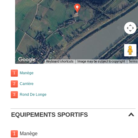
Keyboard shortcuts
Image may be subject to copyright
Terms
1
Manège
2
Carrière
3
Rond De Longe
EQUIPEMENTS SPORTIFS
1
Manège