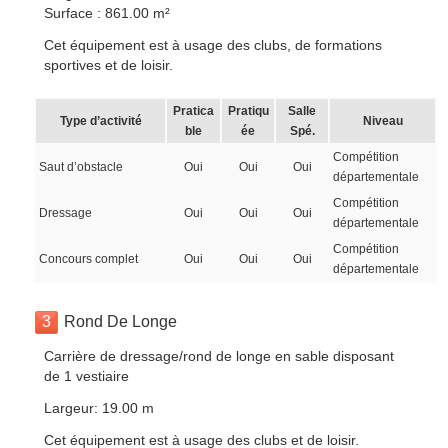
Surface : 861.00 m²
Cet équipement est à usage des clubs, de formations
sportives et de loisir.
Pratica
Pratiqu
Salle
Type d’activité
Niveau
ble
ée
Spé.
Compétition
Saut d’obstacle
Oui
Oui
Oui
départementale
Compétition
Dressage
Oui
Oui
Oui
départementale
Compétition
Concours complet
Oui
Oui
Oui
départementale
3
Rond De Longe
Carrière de dressage/rond de longe en sable disposant
de 1 vestiaire
Largeur: 19.00 m
Cet équipement est à usage des clubs et de loisir.