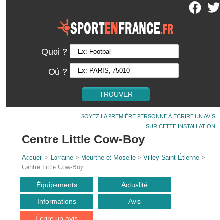
Quoi ?
Où ?
SOYEZ LA PREMIÈRE PERSONNE À ÉCRIRE UN AVIS
SUR CETTE INSTALLATION
Centre Little Cow-Boy
Accueil
>
Lorraine
>
Meurthe-et-Moselle
>
Villey-Saint-Étienne
>
Centre Little Cow-Boy
Équipements
Actualité
Informations
Avis
Écrire un avis