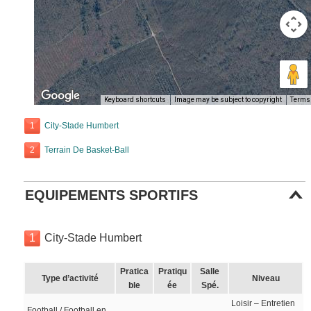
Keyboard shortcuts
Image may be subject to copyright
Terms
1
City-Stade Humbert
2
Terrain De Basket-Ball
EQUIPEMENTS SPORTIFS
1
City-Stade Humbert
Pratica
Pratiqu
Salle
Type d’activité
Niveau
ble
ée
Spé.
Loisir – Entretien
Football / Football en