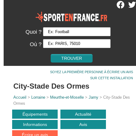
Quoi ?
Où ?
SOYEZ LA PREMIÈRE PERSONNE À ÉCRIRE UN AVIS
SUR CETTE INSTALLATION
City-Stade Des Ormes
Accueil
>
Lorraine
>
Meurthe-et-Moselle
>
Jarny
> City-Stade Des
Ormes
Équipements
Actualité
Informations
Avis
Écrire un avis