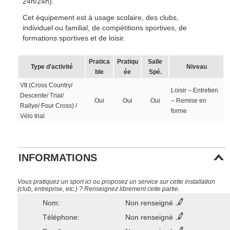
24h/24h).
Cet équipement est à usage scolaire, des clubs,
individuel ou familial, de compétitions sportives, de
formations sportives et de loisir.
Pratica
Pratiqu
Salle
Type d’activité
Niveau
ble
ée
Spé.
Vtt (Cross Country/
Loisir – Entretien
Descente/ Trial/
Oui
Oui
Oui
– Remise en
Rallye/ Four Cross) /
forme
Vélo trial
INFORMATIONS
Vous pratiquez un sport ici ou proposez un service sur cette installation
(club, entreprise, etc.) ? Renseignez librement cette partie.
Nom:
Non renseigné
Téléphone:
Non renseigné