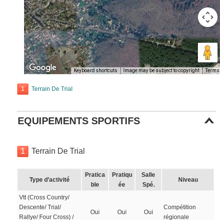
Keyboard shortcuts
Image may be subject to copyright
Terms
1
Terrain De Trial
EQUIPEMENTS SPORTIFS
1
Terrain De Trial
Pratica
Pratiqu
Salle
Type d’activité
Niveau
ble
ée
Spé.
Vtt (Cross Country/
Descente/ Trial/
Compétition
Oui
Oui
Oui
Rallye/ Four Cross) /
régionale