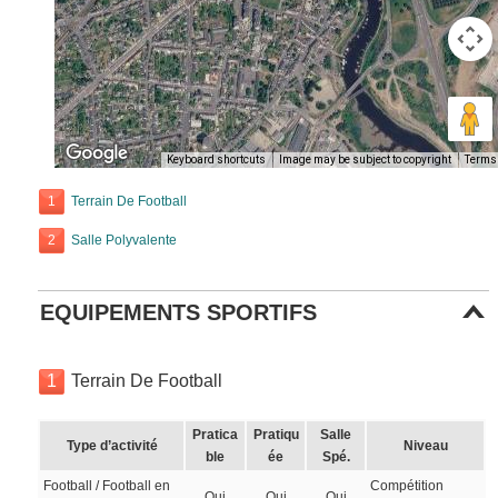
Keyboard shortcuts
Image may be subject to copyright
Terms
1
Terrain De Football
2
Salle Polyvalente
EQUIPEMENTS SPORTIFS
1
Terrain De Football
Pratica
Pratiqu
Salle
Type d’activité
Niveau
ble
ée
Spé.
Football / Football en
Compétition
Oui
Oui
Oui