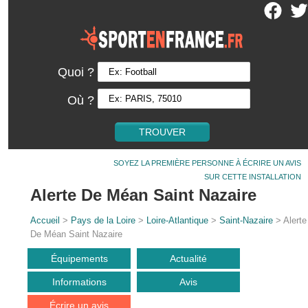
Quoi ?
Où ?
SOYEZ LA PREMIÈRE PERSONNE À ÉCRIRE UN AVIS
SUR CETTE INSTALLATION
Alerte De Méan Saint Nazaire
Accueil
>
Pays de la Loire
>
Loire-Atlantique
>
Saint-Nazaire
> Alerte
De Méan Saint Nazaire
Équipements
Actualité
Informations
Avis
Écrire un avis