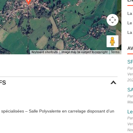
La
Le
La 
AV
Keyboard shortcuts
Image may be subject to copyright
Terms
S
Par
Ven
20
FS
SA
Par
Mar
n spécialisées – Salle Polyvalente en carrelage disposant d’un
Le
Par
Ven
No