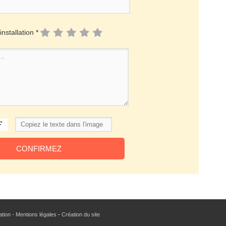
installation *
sation - Mentions légales
-
Création du site