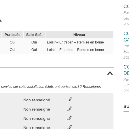
C
Par
Jeu
r.
20
C
Pratiquée
Salle Spé.
Niveau
G
Oui
Oui
Loisir – Entretien – Remise en forme
Par
Oui
Oui
Loisir – Entretien – Remise en forme
Mar
20
C
D
Par
Lun
ervice sur cette installation (club, entreprise, etc.) ? Renseignez
20
Non renseigné
SU
Non renseigné
Non renseigné
Non renseigné