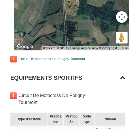
Keyboard shortcuts
Image may be subject to copyright
Terms
1
Circuit De Motocross De Poligny-Tourmont
EQUIPEMENTS SPORTIFS
1
Circuit De Motocross De Poligny-
Tourmont
Pratica
Pratiqu
Salle
Type d’activité
Niveau
ble
ée
Spé.