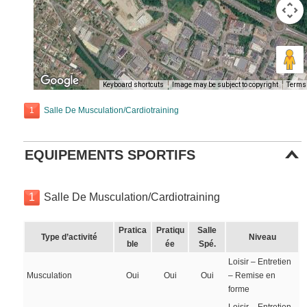
Keyboard shortcuts
Image may be subject to copyright
Terms
1
Salle De Musculation/Cardiotraining
EQUIPEMENTS SPORTIFS
1
Salle De Musculation/Cardiotraining
Pratica
Pratiqu
Salle
Type d’activité
Niveau
ble
ée
Spé.
Loisir – Entretien
Musculation
Oui
Oui
Oui
– Remise en
forme