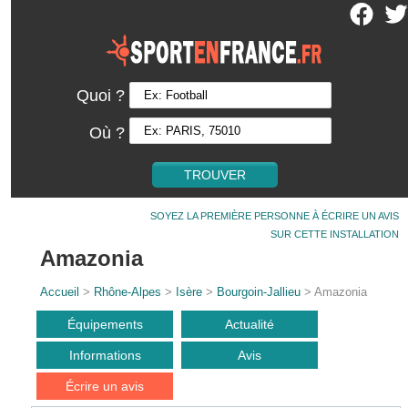
Quoi ?
Où ?
SOYEZ LA PREMIÈRE PERSONNE À ÉCRIRE UN AVIS
SUR CETTE INSTALLATION
Amazonia
Accueil
>
Rhône-Alpes
>
Isère
>
Bourgoin-Jallieu
> Amazonia
Équipements
Actualité
Informations
Avis
Écrire un avis