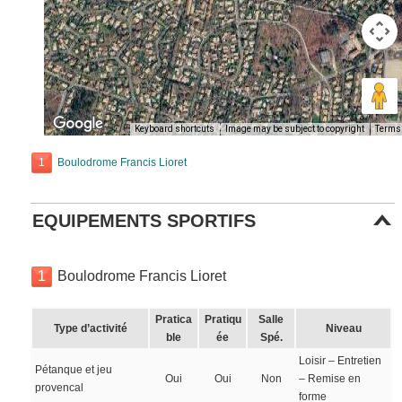
Keyboard shortcuts
Image may be subject to copyright
Terms
1
Boulodrome Francis Lioret
EQUIPEMENTS SPORTIFS
1
Boulodrome Francis Lioret
Pratica
Pratiqu
Salle
Type d’activité
Niveau
ble
ée
Spé.
Loisir – Entretien
Pétanque et jeu
Oui
Oui
Non
– Remise en
provencal
forme