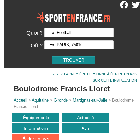
Quoi ?
Où ?
SOYEZ LA PREMIÈRE PERSONNE À ÉCRIRE UN AVIS
SUR CETTE INSTALLATION
Boulodrome Francis Lioret
Accueil
>
Aquitaine
>
Gironde
>
Martignas-sur-Jalle
> Boulodrome
Francis Lioret
Équipements
Actualité
Informations
Avis
Écrire un avis