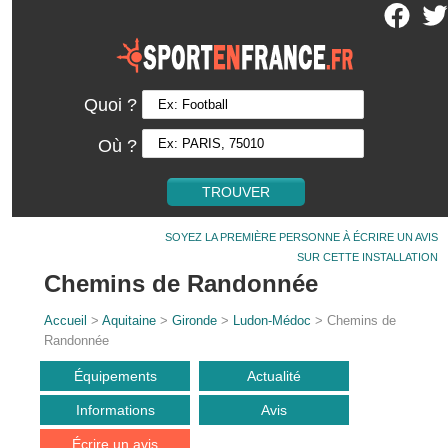
Quoi ?
Où ?
SOYEZ LA PREMIÈRE PERSONNE À ÉCRIRE UN AVIS
SUR CETTE INSTALLATION
Chemins de Randonnée
Accueil
>
Aquitaine
>
Gironde
>
Ludon-Médoc
> Chemins de
Randonnée
Équipements
Actualité
Informations
Avis
Écrire un avis