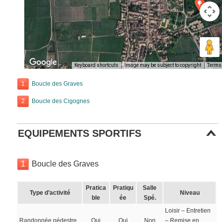
Keyboard shortcuts
Image may be subject to copyright
Terms
1
Boucle des Graves
2
Boucle des Cigognes
EQUIPEMENTS SPORTIFS
1
Boucle des Graves
Pratica
Pratiqu
Salle
Type d’activité
Niveau
ble
ée
Spé.
Loisir – Entretien
Randonnée pédestre
Oui
Oui
Non
– Remise en