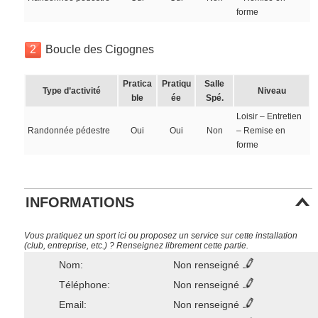
forme
2
Boucle des Cigognes
Pratica
Pratiqu
Salle
Type d’activité
Niveau
ble
ée
Spé.
Loisir – Entretien
Randonnée pédestre
Oui
Oui
Non
– Remise en
forme
INFORMATIONS
Vous pratiquez un sport ici ou proposez un service sur cette installation
(club, entreprise, etc.) ? Renseignez librement cette partie.
Nom:
Non renseigné
Téléphone:
Non renseigné
Email:
Non renseigné