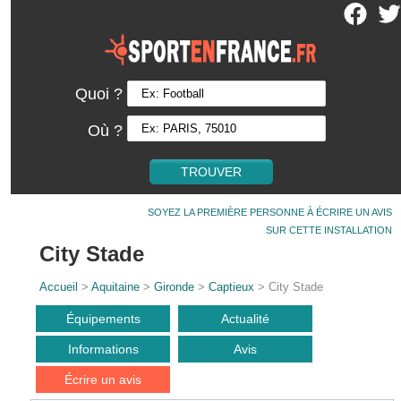
Quoi ?
Où ?
SOYEZ LA PREMIÈRE PERSONNE À ÉCRIRE UN AVIS
SUR CETTE INSTALLATION
City Stade
Accueil
>
Aquitaine
>
Gironde
>
Captieux
> City Stade
Équipements
Actualité
Informations
Avis
Écrire un avis