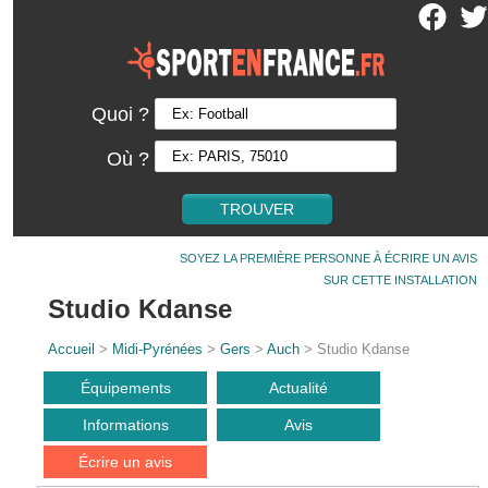
Quoi ?
Où ?
SOYEZ LA PREMIÈRE PERSONNE À ÉCRIRE UN AVIS
SUR CETTE INSTALLATION
Studio Kdanse
Accueil
>
Midi-Pyrénées
>
Gers
>
Auch
> Studio Kdanse
Équipements
Actualité
Informations
Avis
Écrire un avis