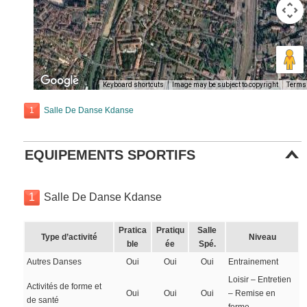
Keyboard shortcuts
Image may be subject to copyright
Terms
1
Salle De Danse Kdanse
EQUIPEMENTS SPORTIFS
1
Salle De Danse Kdanse
Pratica
Pratiqu
Salle
Type d’activité
Niveau
ble
ée
Spé.
Autres Danses
Oui
Oui
Oui
Entrainement
Loisir – Entretien
Activités de forme et
Oui
Oui
Oui
– Remise en
de santé