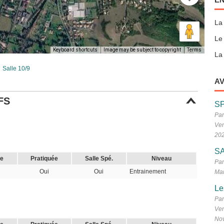
La
Le
Keyboard shortcuts
Image may be subject to copyright
Terms
La 
Salle 10/9
AV
FS
S
Par
Ven
20
SA
le
Pratiquée
Salle Spé.
Niveau
Par
Oui
Oui
Entrainement
Mar
Le
Par
Ven
No