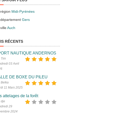
 région
Midi-Pyrénées
 département
Gers
ville
Auch
IS RÉCENTS
PORT NAUTIQUE ANDERNOS
 Tim
dredi 03 Avril
26
LLE DE BOXE DU PILEU
 Belka
di 11 Mars 2025
s attelages de la forêt
 dje
dredi 29
vembre 2024