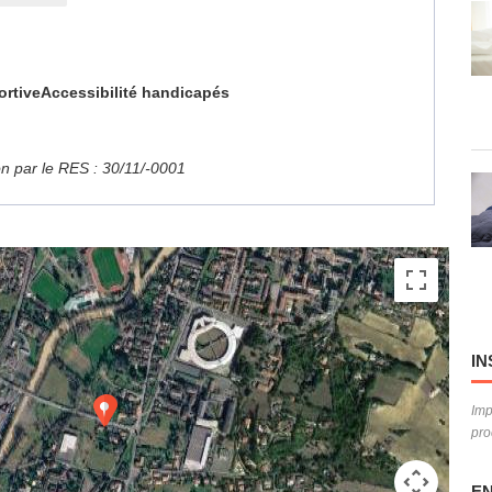
ortive
Accessibilité handicapés
ion par le RES : 30/11/-0001
IN
Imp
pro
EN