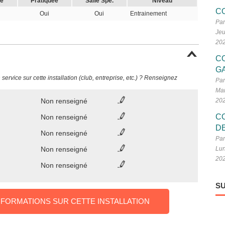
le
Pratiquée
Salle Spé.
Niveau
C
Oui
Oui
Entrainement
Par
Jeu
20
C
G
ervice sur cette installation (club, entreprise, etc.) ? Renseignez
Par
Mar
Non renseigné
20
C
Non renseigné
D
Non renseigné
Par
Non renseigné
Lun
20
Non renseigné
SU
NFORMATIONS SUR CETTE INSTALLATION