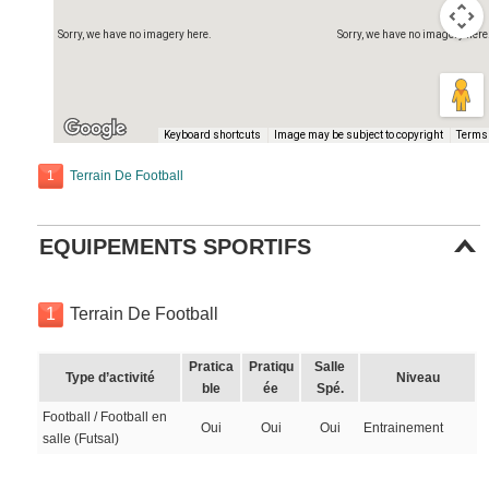
Sorry, we have no imagery here.
Sorry, we have no imagery here
Keyboard shortcuts
Image may be subject to copyright
Terms
1
Terrain De Football
EQUIPEMENTS SPORTIFS
1
Terrain De Football
Pratica
Pratiqu
Salle
Type d’activité
Niveau
ble
ée
Spé.
Football / Football en
Oui
Oui
Oui
Entrainement
salle (Futsal)