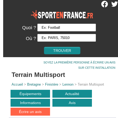
Quoi ?
Où ?
SOYEZ LA PREMIÈRE PERSONNE À ÉCRIRE UN AVIS
SUR CETTE INSTALLATION
Terrain Multisport
Accueil
>
Bretagne
>
Finistère
>
Lennon
> Terrain Multisport
Équipements
Actualité
Informations
Avis
Écrire un avis