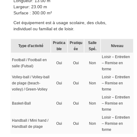
Longueur: 13.00 m
Largeur: 23.00 m
Surface : 300.00 m²
Cet équipement est à usage scolaire, des clubs,
individuel ou familial et de loisir.
Pratica
Pratiqu
Salle
Type d’activité
Niveau
ble
ée
Spé.
Loisir – Entretien
Football / Football en
Oui
Oui
Non
– Remise en
salle (Futsal)
forme
Volley-ball / Volley-ball
Loisir – Entretien
de plage (beach-
Oui
Oui
Non
– Remise en
volley) / Green-Volley
forme
Loisir – Entretien
Basket-Ball
Oui
Oui
Non
– Remise en
forme
Loisir – Entretien
Handball / Mini hand /
Oui
Oui
Non
– Remise en
Handball de plage
forme