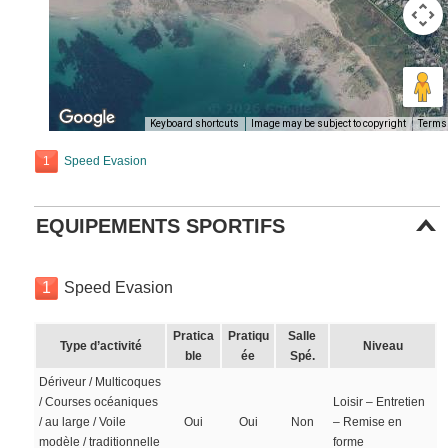
Keyboard shortcuts
Image may be subject to copyright
Terms
1
Speed Evasion
EQUIPEMENTS SPORTIFS
1
Speed Evasion
Pratica
Pratiqu
Salle
Type d’activité
Niveau
ble
ée
Spé.
Dériveur / Multicoques
/ Courses océaniques
Loisir – Entretien
/ au large / Voile
Oui
Oui
Non
– Remise en
modèle / traditionnelle
forme