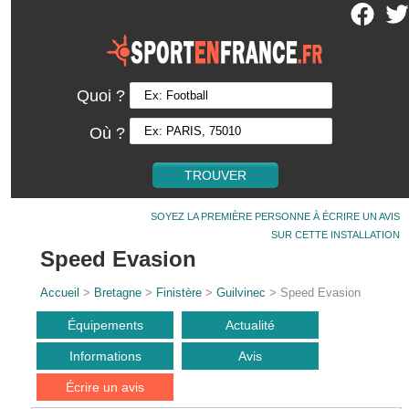
Quoi ?
Où ?
SOYEZ LA PREMIÈRE PERSONNE À ÉCRIRE UN AVIS
SUR CETTE INSTALLATION
Speed Evasion
Accueil
>
Bretagne
>
Finistère
>
Guilvinec
> Speed Evasion
Équipements
Actualité
Informations
Avis
Écrire un avis