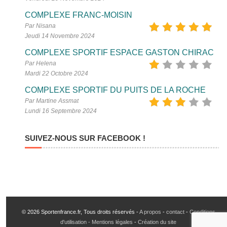
COMPLEXE FRANC-MOISIN
Par Nisana
Jeudi 14 Novembre 2024
COMPLEXE SPORTIF ESPACE GASTON CHIRAC
Par Helena
Mardi 22 Octobre 2024
COMPLEXE SPORTIF DU PUITS DE LA ROCHE
Par Martine Assmat
Lundi 16 Septembre 2024
SUIVEZ-NOUS SUR FACEBOOK !
© 2026 Sportenfrance.fr, Tous droits réservés -
A propos
-
contact
-
Conditions
d'utilisation - Mentions légales
-
Création du site