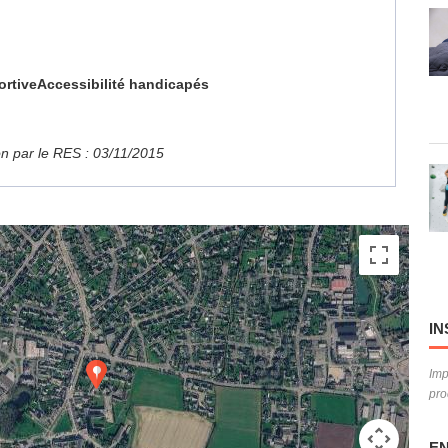
ortive
Accessibilité handicapés
ion par le RES : 03/11/2015
IN
Imp
pro
EN