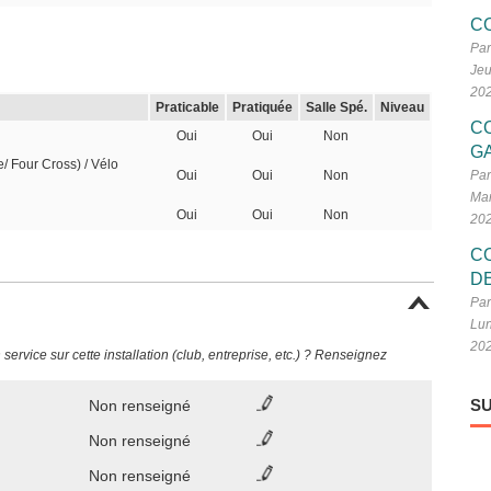
C
Par
Jeu
20
Praticable
Pratiquée
Salle Spé.
Niveau
C
Oui
Oui
Non
G
e/ Four Cross) / Vélo
Oui
Oui
Non
Par
Mar
Oui
Oui
Non
20
C
D
Par
Lun
20
ervice sur cette installation (club, entreprise, etc.) ? Renseignez
SU
Non renseigné
Non renseigné
Non renseigné