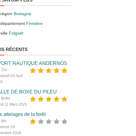
 région
Bretagne
 département
Finistère
ville
Folgoët
IS RÉCENTS
PORT NAUTIQUE ANDERNOS
 Tim
dredi 03 Avril
26
LLE DE BOXE DU PILEU
 Belka
di 11 Mars 2025
s attelages de la forêt
 dje
dredi 29
vembre 2024