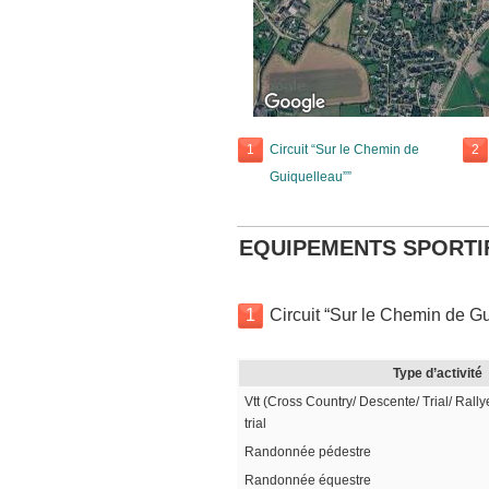
1
Circuit “Sur le Chemin de
2
Guiquelleau””
EQUIPEMENTS SPORTI
1
Circuit “Sur le Chemin de Gu
Type d’activité
Vtt (Cross Country/ Descente/ Trial/ Rally
trial
Randonnée pédestre
Randonnée équestre