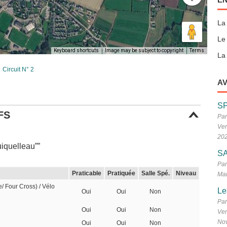
La
Le
Keyboard shortcuts
Image may be subject to copyright
Terms
La 
Circuit N° 2
AV
S
FS
Par
Ven
20
iquelleau””
SA
Par
Praticable
Pratiquée
Salle Spé.
Niveau
Mar
e/ Four Cross) / Vélo
Le
Oui
Oui
Non
Par
Oui
Oui
Non
Ven
No
Oui
Oui
Non