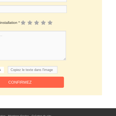
installation *
sation - Mentions légales
-
Création du site