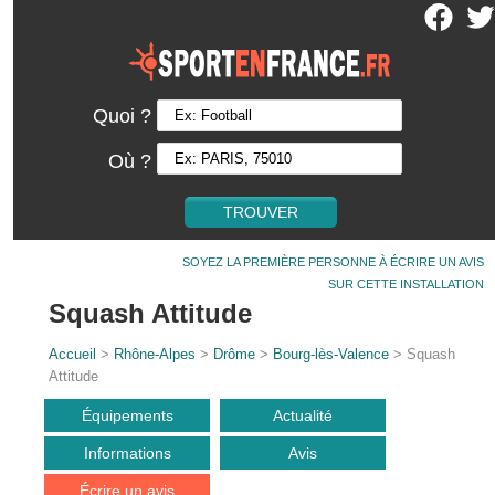
Quoi ?
Où ?
SOYEZ LA PREMIÈRE PERSONNE À ÉCRIRE UN AVIS
SUR CETTE INSTALLATION
Squash Attitude
Accueil
>
Rhône-Alpes
>
Drôme
>
Bourg-lès-Valence
> Squash
Attitude
Équipements
Actualité
Informations
Avis
Écrire un avis