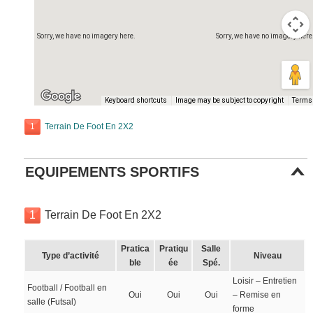
Sorry, we have no imagery here.
Sorry, we have no imagery here
Keyboard shortcuts
Image may be subject to copyright
Terms
1
Terrain De Foot En 2X2
EQUIPEMENTS SPORTIFS
1
Terrain De Foot En 2X2
Pratica
Pratiqu
Salle
Type d’activité
Niveau
ble
ée
Spé.
Loisir – Entretien
Football / Football en
Oui
Oui
Oui
– Remise en
salle (Futsal)
forme