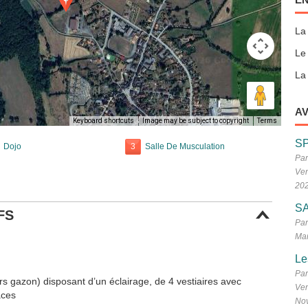
La
Le
La 
AV
Keyboard shortcuts
Image may be subject to copyright
Terms
S
Dojo
3
Salle De Musculation
Par
Ven
20
SA
FS
Par
Mar
Le
Par
rs gazon) disposant d’un éclairage, de 4 vestiaires avec
Ven
aces
No