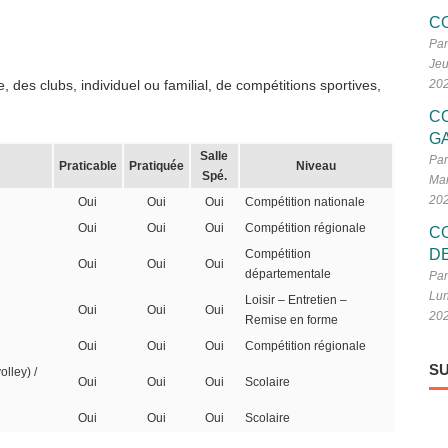
C
Par
Jeu
 des clubs, individuel ou familial, de compétitions sportives,
20
C
G
Salle
Par
Praticable
Pratiquée
Niveau
Spé.
Mar
20
Oui
Oui
Oui
Compétition nationale
Oui
Oui
Oui
Compétition régionale
C
D
Compétition
Oui
Oui
Oui
départementale
Par
Lun
Loisir – Entretien –
Oui
Oui
Oui
20
Remise en forme
Oui
Oui
Oui
Compétition régionale
SU
olley) /
Oui
Oui
Oui
Scolaire
Oui
Oui
Oui
Scolaire