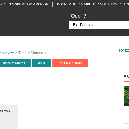
ANCE DES SPORTS PAR RÉGION
DONNER DE LA VISIBILITÉ À SON ASSOCIATION
Quoi ?
SOYEZ
Plouézec
> Terrain Motocross
Informations
Avis
Écrire un avis
A
ur vos