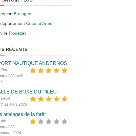
 région
Bretagne
 département
Côtes-d'Armor
ville
Plouézec
IS RÉCENTS
PORT NAUTIQUE ANDERNOS
 Tim
dredi 03 Avril
26
LLE DE BOXE DU PILEU
 Belka
di 11 Mars 2025
s attelages de la forêt
 dje
dredi 29
vembre 2024