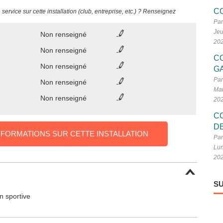
C
ervice sur cette installation (club, entreprise, etc.) ? Renseignez
Par
Jeu
Non renseigné
20
Non renseigné
C
Non renseigné
G
Par
Non renseigné
Mar
Non renseigné
20
C
D
NFORMATIONS SUR CETTE INSTALLATION
Par
Lun
20
SU
on sportive