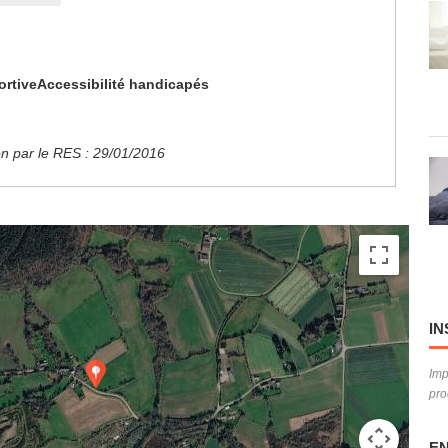
ortive
Accessibilité handicapés
ion par le RES : 29/01/2016
IN
Imp
pro
EN