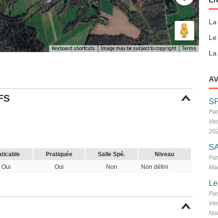
La
Le
Keyboard shortcuts
Image may be subject to copyright
Terms
La 
AV
FS
S
Par
Ven
20
SA
aticable
Pratiquée
Salle Spé.
Niveau
Par
Oui
Oui
Non
Non défini
Mar
Le
Par
Ven
No