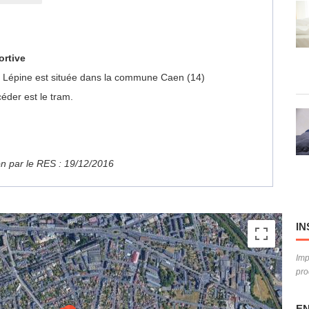
ortive
tor Lépine est située dans la commune Caen (14)
éder est le tram.
ion par le RES : 19/12/2016
IN
Imp
pro
EN