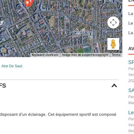
La
Le
La 
AV
Keyboard shortcuts
Image may be subject to copyright
Terms
S
Aire De Saut
Par
Ven
20
FS
SA
Par
Mar
Le
t disposant d’un éclairage. Cet équipement sportif est composé
Par
Ven
No