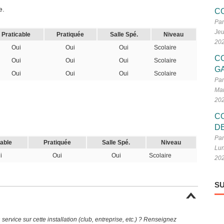
e.
C
Par
Jeu
Praticable
Pratiquée
Salle Spé.
Niveau
20
Oui
Oui
Oui
Scolaire
C
Oui
Oui
Oui
Scolaire
G
Oui
Oui
Oui
Scolaire
Par
Mar
20
C
D
Par
cable
Pratiquée
Salle Spé.
Niveau
Lun
i
Oui
Oui
Scolaire
20
SU
ervice sur cette installation (club, entreprise, etc.) ? Renseignez