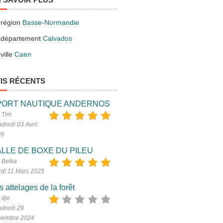
 région
Basse-Normandie
 département
Calvados
ville
Caen
IS RÉCENTS
PORT NAUTIQUE ANDERNOS
 Tim
dredi 03 Avril
26
LLE DE BOXE DU PILEU
 Belka
di 11 Mars 2025
s attelages de la forêt
 dje
dredi 29
vembre 2024