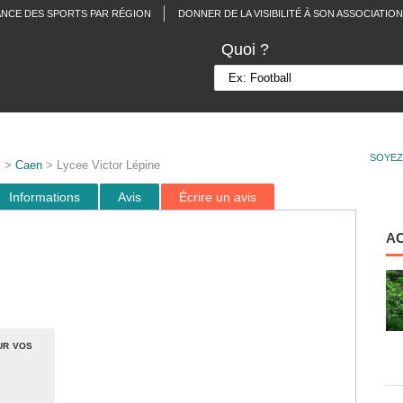
ANCE DES SPORTS PAR RÉGION
DONNER DE LA VISIBILITÉ À SON ASSOCIATION
Quoi ?
SOYEZ
s
>
Caen
> Lycee Victor Lépine
Informations
Avis
Écrire un avis
A
ur vos