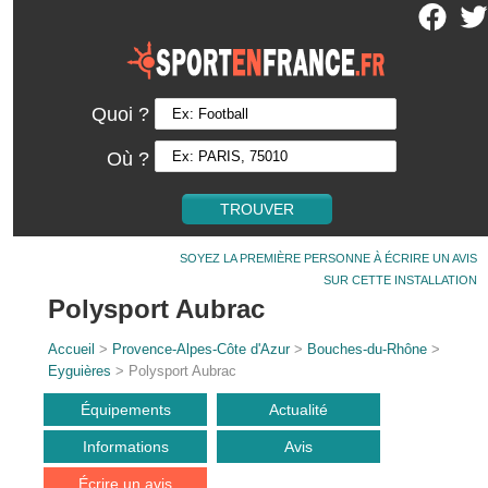
Quoi ?
Où ?
SOYEZ LA PREMIÈRE PERSONNE À ÉCRIRE UN AVIS
SUR CETTE INSTALLATION
Polysport Aubrac
Accueil
>
Provence-Alpes-Côte d'Azur
>
Bouches-du-Rhône
>
Eyguières
> Polysport Aubrac
Équipements
Actualité
Informations
Avis
Écrire un avis