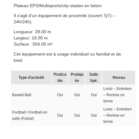
Plateau EPS/Multisports/city-stades en béton
Il s’agit d’un équipement de proximité (ouvert 7j/7j –
24h/24h).
Longueur: 28.00 m
Largeur: 18.00 m
Surface : 504.00 m²
Cet équipement est à usage individuel ou familial et de
loisir.
Pratica
Pratiqu
Salle
Type d’activité
Niveau
ble
ée
Spé.
Loisir – Entretien
Basket-Ball
Oui
Oui
Oui
– Remise en
forme
Loisir – Entretien
Football / Football en
Oui
Oui
Oui
– Remise en
salle (Futsal)
forme