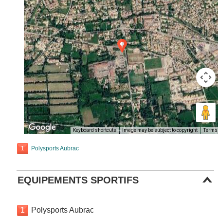
Keyboard shortcuts
Image may be subject to copyright
Terms
1
Polysports Aubrac
EQUIPEMENTS SPORTIFS
1
Polysports Aubrac