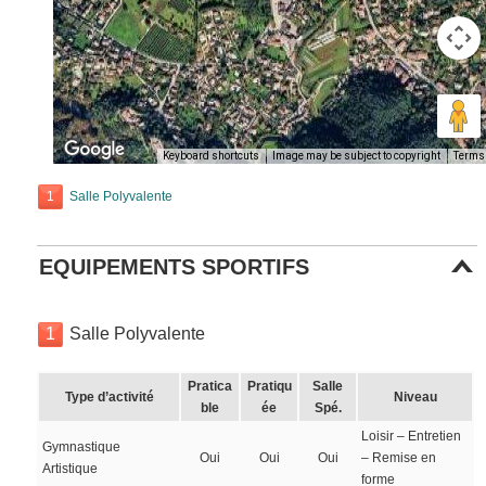
Keyboard shortcuts
Image may be subject to copyright
Terms
1
Salle Polyvalente
EQUIPEMENTS SPORTIFS
1
Salle Polyvalente
Pratica
Pratiqu
Salle
Type d’activité
Niveau
ble
ée
Spé.
Loisir – Entretien
Gymnastique
Oui
Oui
Oui
– Remise en
Artistique
forme