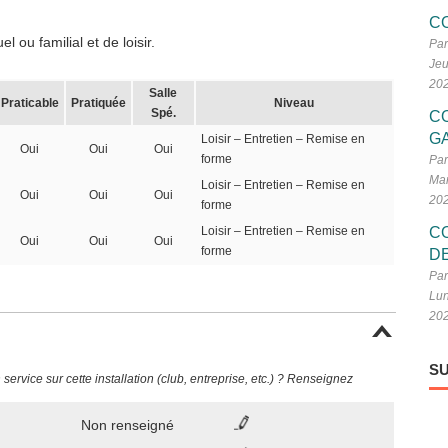
C
 ou familial et de loisir.
Par
Jeu
20
Salle
Praticable
Pratiquée
Niveau
Spé.
C
G
Loisir – Entretien – Remise en
Oui
Oui
Oui
forme
Par
Mar
Loisir – Entretien – Remise en
Oui
Oui
Oui
20
forme
Loisir – Entretien – Remise en
C
Oui
Oui
Oui
forme
D
Par
Lun
20
SU
ervice sur cette installation (club, entreprise, etc.) ? Renseignez
Non renseigné