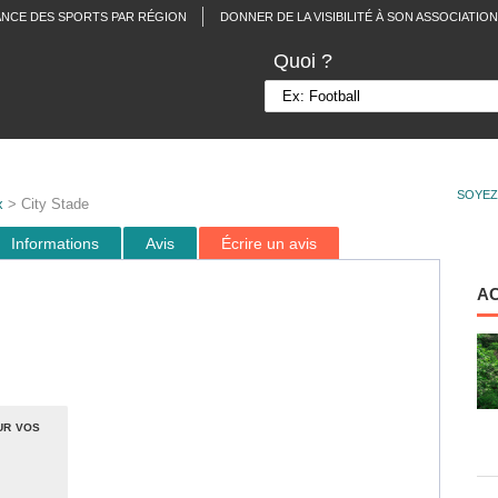
ANCE DES SPORTS PAR RÉGION
DONNER DE LA VISIBILITÉ À SON ASSOCIATION
Quoi ?
SOYEZ
x
> City Stade
Informations
Avis
Écrire un avis
A
ur vos