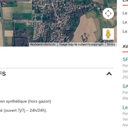
La
Le
La 
Keyboard shortcuts
Image may be subject to copyright
Terms
AV
S
Par
Ven
FS
20
SA
Par
Mar
 en synthétique (hors gazon)
Le
é (ouvert 7j/7j – 24h/24h).
Par
Ven
No