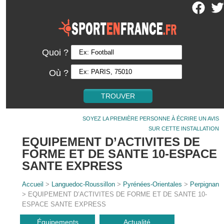
Quoi ?
Où ?
SOYEZ LA PREMIÈRE PERSONNE À ÉCRIRE UN AVIS
SUR CETTE INSTALLATION
EQUIPEMENT D’ACTIVITES DE
FORME ET DE SANTE 10-ESPACE
SANTE EXPRESS
Accueil
>
Languedoc-Roussillon
>
Pyrénées-Orientales
>
Perpignan
> EQUIPEMENT D’ACTIVITES DE FORME ET DE SANTE 10-
ESPACE SANTE EXPRESS
Équipements
Actualité