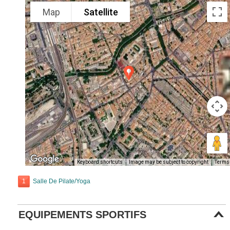
Map
Satellite
Keyboard shortcuts
Image may be subject to copyright
Terms
1
Salle De Pilate/Yoga
EQUIPEMENTS SPORTIFS