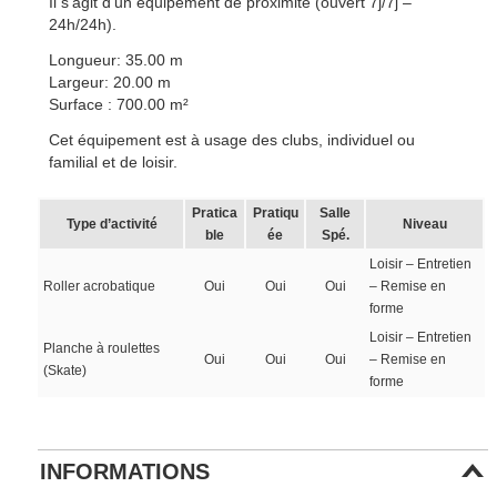
Il s’agit d’un équipement de proximité (ouvert 7j/7j –
24h/24h).
Longueur: 35.00 m
Largeur: 20.00 m
Surface : 700.00 m²
Cet équipement est à usage des clubs, individuel ou
familial et de loisir.
Pratica
Pratiqu
Salle
Type d’activité
Niveau
ble
ée
Spé.
Loisir – Entretien
Roller acrobatique
Oui
Oui
Oui
– Remise en
forme
Loisir – Entretien
Planche à roulettes
Oui
Oui
Oui
– Remise en
(Skate)
forme
INFORMATIONS