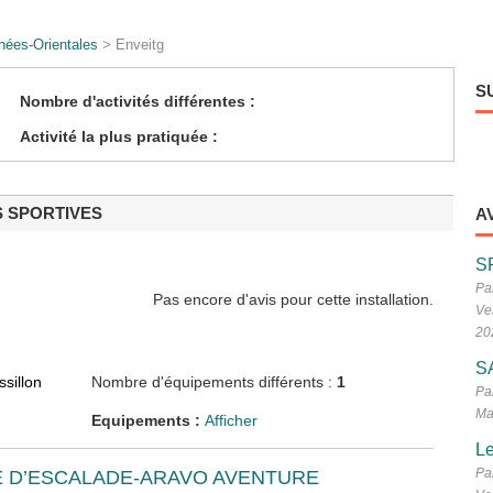
nées-Orientales
> Enveitg
S
Nombre d'activités différentes :
Activité la plus pratiquée :
S SPORTIVES
A
S
Pa
Pas encore d'avis pour cette installation.
Ve
20
S
sillon
Nombre d'équipements différents :
1
Pa
Ma
Equipements :
Afficher
Le
Pa
E D’ESCALADE-ARAVO AVENTURE