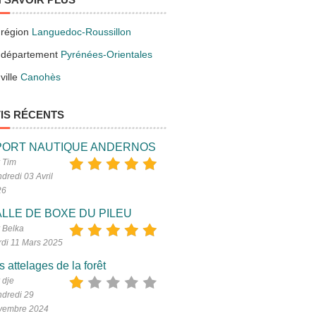
 région
Languedoc-Roussillon
 département
Pyrénées-Orientales
ville
Canohès
IS RÉCENTS
PORT NAUTIQUE ANDERNOS
 Tim
dredi 03 Avril
26
LLE DE BOXE DU PILEU
 Belka
di 11 Mars 2025
s attelages de la forêt
 dje
dredi 29
vembre 2024