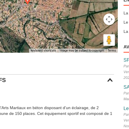
La
Le
La 
AV
Keyboard shortcuts
Image may be subject to copyright
Terms
S
Par
Ven
20
FS
SA
Par
Mar
 d’Arts Martiaux en béton disposant d’un éclairage, de 2
Le
ibune de 150 places. Cet équipement sportif est composé de 1
Par
Ven
No