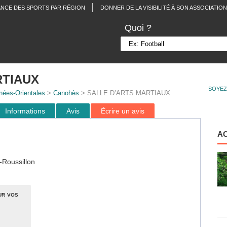
ANCE DES SPORTS PAR RÉGION
DONNER DE LA VISIBILITÉ À SON ASSOCIATION
Quoi ?
RTIAUX
SOYEZ
nées-Orientales
>
Canohès
> SALLE D’ARTS MARTIAUX
Informations
Avis
Écrire un avis
A
-Roussillon
ur vos