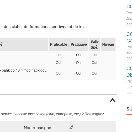
C
Par
Jeu
20
 des clubs, de formations sportives et de loisir.
C
G
Salle
té
Praticable
Pratiquée
Niveau
Par
Spé.
Mar
Oui
Oui
Oui
20
Oui
Oui
Oui
C
 bahk do / Sin moo hapkido /
Oui
Oui
Oui
D
Par
Lun
20
SU
ervice sur cette installation (club, entreprise, etc.) ? Renseignez
Non renseigné