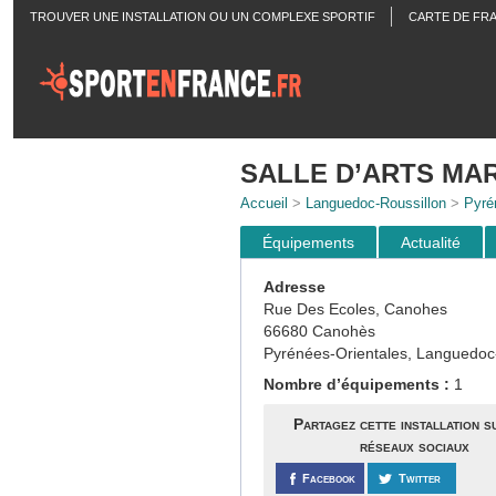
TROUVER UNE INSTALLATION OU UN COMPLEXE SPORTIF
CARTE DE FR
ACTUALITÉS
SALLE D’ARTS MA
Accueil
>
Languedoc-Roussillon
>
Pyré
Équipements
Actualité
Adresse
Rue Des Ecoles, Canohes
66680 Canohès
Pyrénées-Orientales, Languedoc
Nombre d’équipements :
1
Partagez cette installation s
réseaux sociaux
Facebook
Twitter