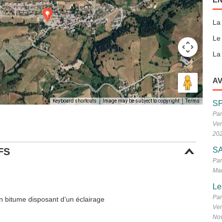
La
Le
La 
AV
Keyboard shortcuts
Image may be subject to copyright
Terms
S
Par
Ven
20
SA
FS
Par
Mar
Le
Par
n bitume disposant d’un éclairage
Ven
No