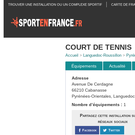
TROUVER UNE INSTALLATION OU UN COMPLEXE SPORTIF
CARTE DE FR
ACTUALITÉS
COURT DE TENNIS
Accueil
>
Languedoc-Roussillon
>
Pyré
Équipements
Actualité
Adresse
Avenue De Cerdagne
66210 Cabanasse
Pyrénées-Orientales, Languedoc
Nombre d’équipements :
1
Partagez cette installation s
réseaux sociaux
Facebook
Twitter