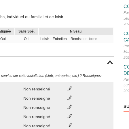
C
Par
 individuel ou familial et de loisir.
Jeu
20
atiquée
Salle Spé.
Niveau
C
Oui
Oui
Loisir – Entretien – Remise en forme
G
Par
Mar
20
C
D
ervice sur cette installation (club, entreprise, etc.) ? Renseignez
Par
Lun
Non renseigné
20
Non renseigné
SU
Non renseigné
Non renseigné
Non renseigné