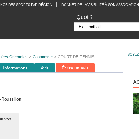
ANCE DES SPORTS PAR RÉGION
DONNER DE LA VISIBILITÉ À SON ASSOCIATION
Quoi ?
SOYEZ
nées-Orientales
>
Cabanasse
> COURT DE TENNIS
Informations
Avis
Écrire un avis
A
-Roussillon
ur vos