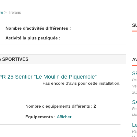
re
> Trélans
S
Nombre d'activités différentes :
Activité la plus pratiquée :
S SPORTIVES
A
S
 PR 25 Sentier “Le Moulin de Piquemole”
Pa
Pas encore d'avis pour cette installation.
Ve
20
S
Nombre d'équipements différents :
2
Pa
Ma
Equipements :
Afficher
Le
Pa