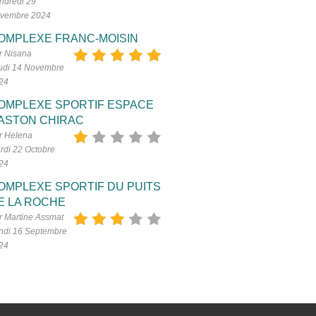
ndredi 29
vembre 2024
OMPLEXE FRANC-MOISIN
r Nisana
udi 14 Novembre
24
OMPLEXE SPORTIF ESPACE
ASTON CHIRAC
r Helena
rdi 22 Octobre
24
OMPLEXE SPORTIF DU PUITS
E LA ROCHE
r Martine Assmat
ndi 16 Septembre
24