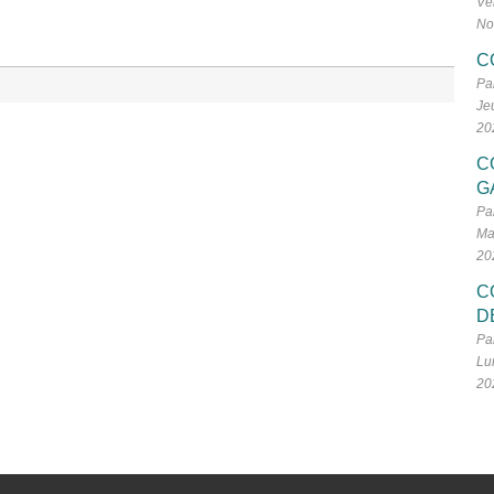
Ve
No
C
Pa
Je
20
C
G
Pa
Ma
20
C
D
Pa
Lu
20