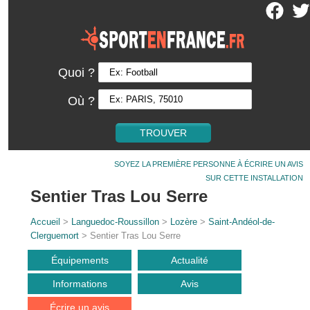
Quoi ?
Où ?
SOYEZ LA PREMIÈRE PERSONNE À ÉCRIRE UN AVIS
SUR CETTE INSTALLATION
Sentier Tras Lou Serre
Accueil
>
Languedoc-Roussillon
>
Lozère
>
Saint-Andéol-de-
Clerguemort
> Sentier Tras Lou Serre
Équipements
Actualité
Informations
Avis
Écrire un avis